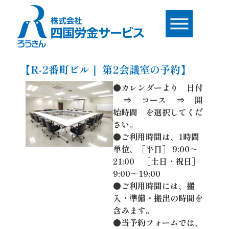
内
容
を
ス
キ
【R-2番町ビル｜ 第2会議室の予約】
ッ
プ
●カレンダーより 日付
⇒ コース ⇒ 開
始時間 を選択してくだ
さい。
●ご利用時間は、1時間
単位、［平日］ 9:00～
21:00 ［土日・祝日］
9:00～19:00
●ご利用時間には、搬
入・準備・搬出の時間を
含みます。
●当予約フォームでは、