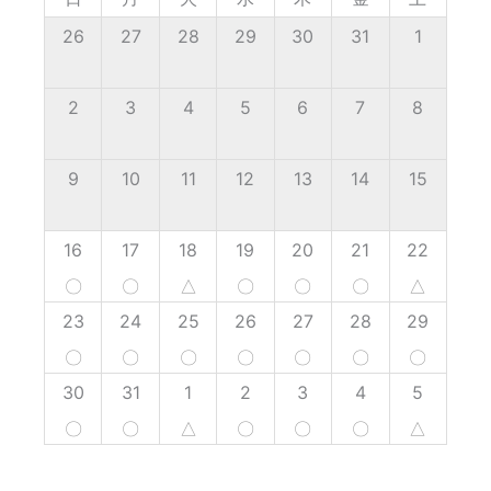
26
27
28
29
30
31
1
2
3
4
5
6
7
8
9
10
11
12
13
14
15
16
17
18
19
20
21
22
〇
〇
△
〇
〇
〇
△
23
24
25
26
27
28
29
〇
〇
〇
〇
〇
〇
〇
30
31
1
2
3
4
5
〇
〇
△
〇
〇
〇
△