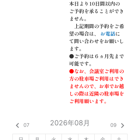
本日より10日間以内の
ご予約を承ることができ
ません。
上記期間の予約をご希
望の場合は、
お電話
に
て問い合わせをお願いし
ます。
●ご予約は６ヵ月先まで
可能です。
●なお、会議室ご利用の
方の駐車場ご利用はでき
ませんので、お車でお越
しの際は近隣の駐車場を
ご利用願います。
2026年08月
keyboard_arrow_left
keyboard_arrow_right
07
09
日
月
火
水
木
金
土